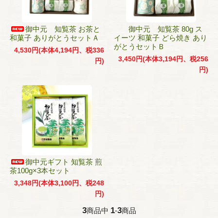
御中元 知覧茶 お茶と
御中元 知覧茶 80g ス
和菓子 ありがとうセットＡ
イーツ 和菓子 どら焼き あり
がとうセットＢ
4,530円(本体4,194円、税336
3,450円(本体3,194円、税256
円)
円)
御中元ギフト 知覧茶 煎
茶100g×3本セット
3,348円(本体3,100円、税248
円)
3
1
3
商品中
-
商品