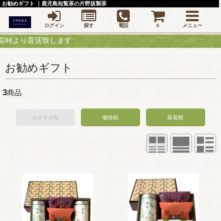
お勧めギフト ｜鹿児島知覧茶の片野坂製茶
ログイン
探す
電話
0
メニュー
より直送致します
お勧めギフト
3
商品
おすすめ順
価格順
新着順