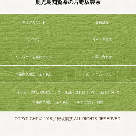
鹿児島知覧茶の片野坂製茶
マイアカウント
会員登録
ログイン
カートを見る
パスワードを忘れた方へ
お問い合わせ
特定商取引法に基く表記
プライバシーポリシー
ホーム
支払い方法について
配送・送料について
返品について
特定商取引法に基く表記
メルマガ登録・解除
COPYRIGHT © 2018 片野坂製茶 ALL RIGHTS RESERVED.