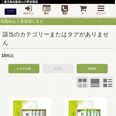
｜鹿児島知覧茶の片野坂製茶
ログイン
探す
電話
0
メニュー
峠より直送致します
該当のカテゴリーまたはタグがありませ
ん
15
商品
おすすめ順
価格順
新着順