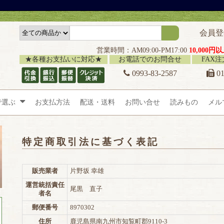
会員登
営業時間：AM09:00-PM17:00
10,000
★各種お支払いに対応★
お電話でのお問合せ
FAX
0993-83-2587
01
で選ぶ
お支払方法
配送・送料
お問い合せ
読みもの
メル
特定商取引法に基づく表記
販売業者
片野坂 幸雄
運営統括責任
尾黒 直子
者名
郵便番号
8970302
住所
鹿児島県南九州市知覧町郡9110-3