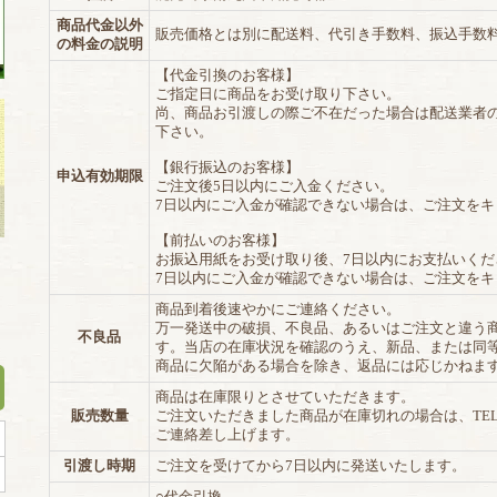
商品代金以外
販売価格とは別に配送料、代引き手数料、振込手数
の料金の説明
【代金引換のお客様】
ご指定日に商品をお受け取り下さい。
尚、商品お引渡しの際ご不在だった場合は配送業者
下さい。
【銀行振込のお客様】
申込有効期限
ご注文後5日以内にご入金ください。
7日以内にご入金が確認できない場合は、ご注文を
【前払いのお客様】
お振込用紙をお受け取り後、7日以内にお支払いくだ
7日以内にご入金が確認できない場合は、ご注文を
商品到着後速やかにご連絡ください。
万一発送中の破損、不良品、あるいはご注文と違う
不良品
す。当店の在庫状況を確認のうえ、新品、または同
商品に欠陥がある場合を除き、返品には応じかねま
商品は在庫限りとさせていただきます。
販売数量
ご注文いただきました商品が在庫切れの場合は、TE
ご連絡差し上げます。
引渡し時期
ご注文を受けてから7日以内に発送いたします。