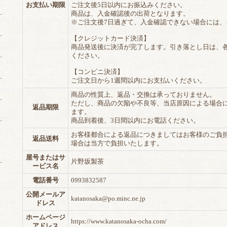
お支払い期限
ご注文後5日以内にお振込みください。
商品は、入金確認後の出荷となります。
※ご注文後7日過ぎて、入金確認できない場合には
【クレジットカード決済】
商品発送後に決済が完了します。引き落とし日は、
ください。
【コンビニ決済】
ご注文日から1週間以内にお支払いください。
商品の性質上、返品・交換は承っておりません。
ただし、商品の欠陥や不良等、当店原因による場合
返品期限
ます。
商品到着後、3日間以内にお電話ください。
お客様都合による返品につきましてはお客様のご負
返品送料
場合は当方で負担いたします。
屋号またはサ
片野坂製茶
ービス名
電話番号
0993832587
公開メールア
katanosaka@po.minc.ne.jp
ドレス
ホームページ
https://www.katanosaka-ocha.com/
アドレス