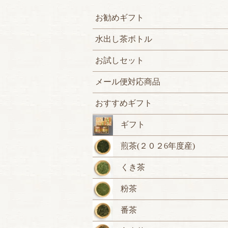
お勧めギフト
水出し茶ボトル
お試しセット
メール便対応商品
おすすめギフト
ギフト
煎茶(２０２6年度産)
くき茶
粉茶
番茶