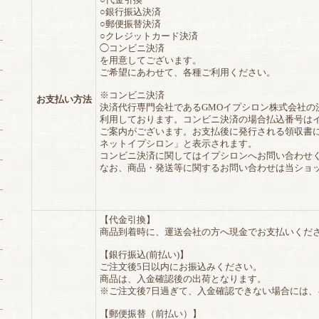
○代金引換
○銀行振込決済
○郵便振替決済
○クレジットカード決済
◯コンビニ決済
を用意してございます。
ご希望にあわせて、各種ご利用ください。
※コンビニ決済
お支払い方法
決済代行専門会社であるGMOイプシロン株式会社の
利用しております。コンビニ決済の場合払込番号は
ご案内がございます。お支払後に発行される領収書
ネットイプシロン」と表示されます。
コンビニ決済に関してはイプシロンへお問い合わせ
なお、商品・発送等に関するお問い合わせは当ショ
【代金引換】
商品到着時に、運送会社の方へ現金でお支払いくだ
【銀行振込(前払い)】
ご注文後5日以内にお振込みください。
商品は、入金確認後の出荷となります。
※ご注文後7日過ぎて、入金確認できない場合には
【郵便振替（前払い）】