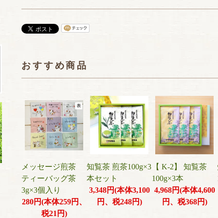
おすすめ商品
メッセージ煎茶
知覧茶 煎茶100g×3
【 K-2】 知覧茶
ティーバッグ茶
本セット
100g×3本
3g×3個入り
3,348円(本体3,100
4,968円(本体4,600
280円(本体259円、
円、税248円)
円、税368円)
税21円)