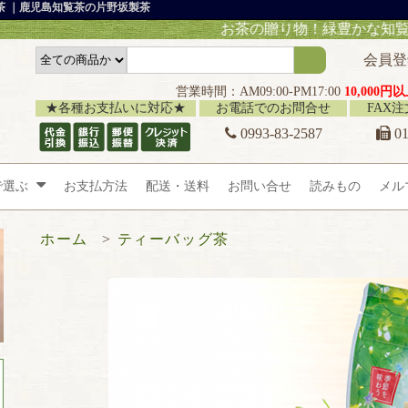
グ茶 ｜鹿児島知覧茶の片野坂製茶
お茶の贈り物！緑豊かな知覧峠より直送致し
会員登
営業時間：AM09:00-PM17:00
10,000
★各種お支払いに対応★
お電話でのお問合せ
FAX
0993-83-2587
01
で選ぶ
お支払方法
配送・送料
お問い合せ
読みもの
メル
ホーム
>
ティーバッグ茶