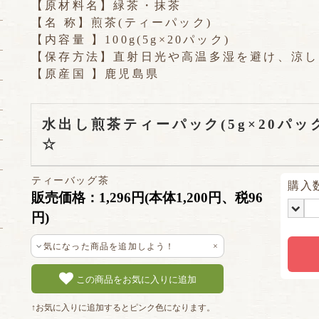
【原材料名】緑茶・抹茶
【名 称】煎茶(ティーパック)
【内容量 】100g(5g×20パック)
【保存方法】直射日光や高温多湿を避け、涼し
【原産国 】鹿児島県
水出し煎茶ティーパック(5g×20パ
☆
ティーバッグ茶
購入
販売価格：1,296円(本体1,200円、税96
円)
気になった商品を追加しよう！
×
この商品をお気に入りに追加
↑お気に入りに追加するとピンク色になります。