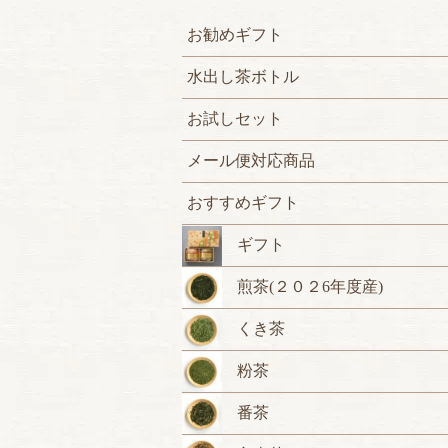
お勧めギフト
水出し茶ボトル
お試しセット
メール便対応商品
おすすめギフト
ギフト
煎茶(２０２6年度産)
くき茶
粉茶
番茶