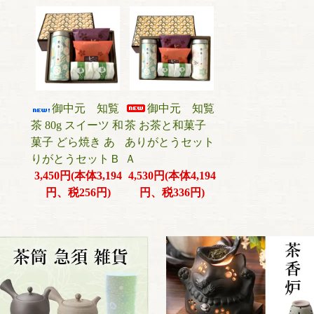
御中元 知覧
御中元 知覧
茶 80g スイーツ 和
茶 お茶と和菓子
菓子 どら焼き あ
ありがとうセット
りがとうセットＢ
Ａ
3,450円(本体3,194
4,530円(本体4,194
円、税256円)
円、税336円)