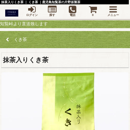
抹茶入りくき茶 ｜ くき茶 ｜鹿児島知覧茶の片野坂製茶
ログイン
探す
電話
0
メニュー
より直送致します
くき茶
抹茶入りくき茶