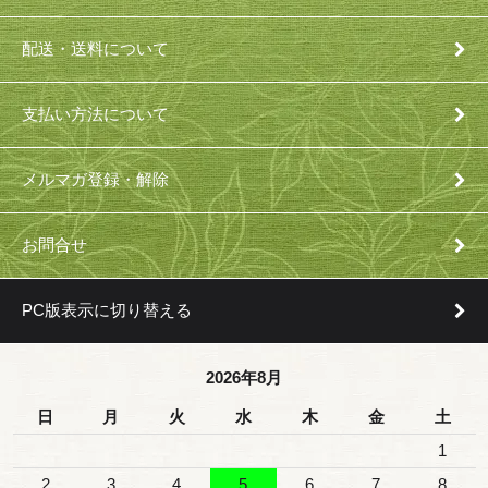
配送・送料について
支払い方法について
メルマガ登録・解除
お問合せ
PC版表示に切り替える
2026年8月
日
月
火
水
木
金
土
1
2
3
4
5
6
7
8