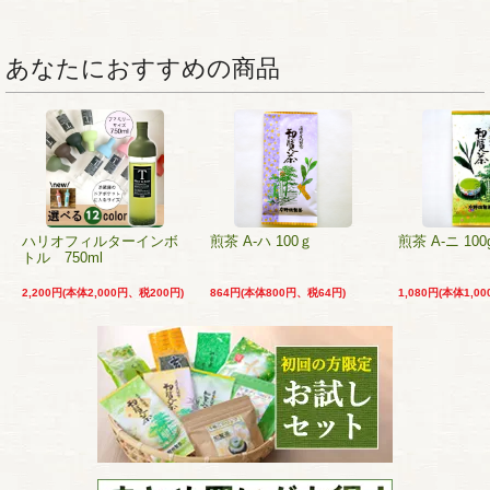
あなたにおすすめの商品
ハリオフィルターインボ
煎茶 A-ハ 100ｇ
煎茶 A-ニ 100
トル 750ml
2,200円(本体2,000円、税200円)
864円(本体800円、税64円)
1,080円(本体1,0