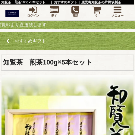
知覧茶 煎茶100g×5本セット ｜ おすすめギフト ｜鹿児島知覧茶の片野坂製茶
ログイン
探す
電話
0
メニュー
り直送致します
おすすめギフト
知覧茶 煎茶100g×5本セット