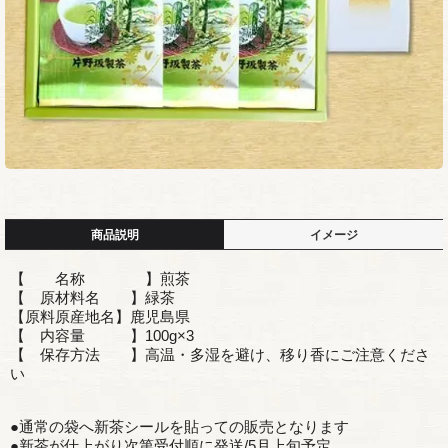
商品説明
イメージ
【 名称 】煎茶
【 原材料名 】緑茶
【原料原産地名】鹿児島県
【 内容量 】100g×3
【 保存方法 】高温・多湿を避け、移り香にご注意くださ
い
●通常の袋へ新茶シールを貼っての販売となります
●新茶が仕上がり次第受付順に発送/5月上旬予定