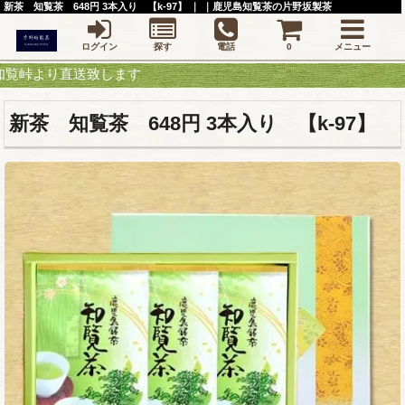
新茶 知覧茶 648円 3本入り 【k-97】 ｜ ｜鹿児島知覧茶の片野坂製茶
ログイン
探す
電話
0
メニュー
り直送致します
新茶 知覧茶 648円 3本入り 【k-97】