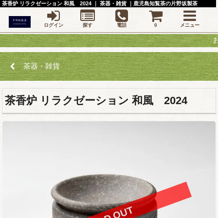
茶香炉 リラクゼーション 和風 2024 ｜ 茶器・雑貨 ｜鹿児島知覧茶の片野坂製茶
ログイン
探す
電話
0
メニュー
お茶の
茶器・雑貨
茶香炉 リラクゼーション 和風 2024
SOLD OUT