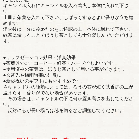
キャンドル入れにキャンドルを入れ着火し本体に入れて下さ
い、
上皿に茶葉を入れて下さい、しばらくするとよい香りが立ち始
めます、
消火後は十分に冷めたのをご確認の上、本体に触れて下さい。
緑茶は焙じることでほうじ茶としても十分楽しんでいただけま
す。
●リラクゼーション効果・消臭効果
●茶葉以外に、コーヒー・紅茶・ハーブでもよいです。
●使用済みの茶葉は、ほうじ茶として用いる事ができます。
●玄関先や梅雨時期の消臭に
●新築祝いのギフトにもおすすめです。
※キャンドルの種類によっては、ろうの芯が短く茶香炉の皿が
温まらず 香りがでない場合があります。
その場合は、キャンドルの下に何か置き高さを出してくださ
い。
反対に芯が長い場合は芯を切るなど調整してください。