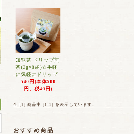
知覧茶 ドリップ煎
茶(3g×8袋)☆手軽
に気軽にドリップ
540円(本体500
円、税40円)
全 [
1
] 商品中 [
1
-
1
] を表示しています。
おすすめ商品