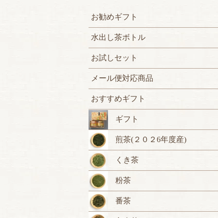
お勧めギフト
水出し茶ボトル
お試しセット
メール便対応商品
おすすめギフト
ギフト
煎茶(２０２6年度産)
くき茶
粉茶
番茶