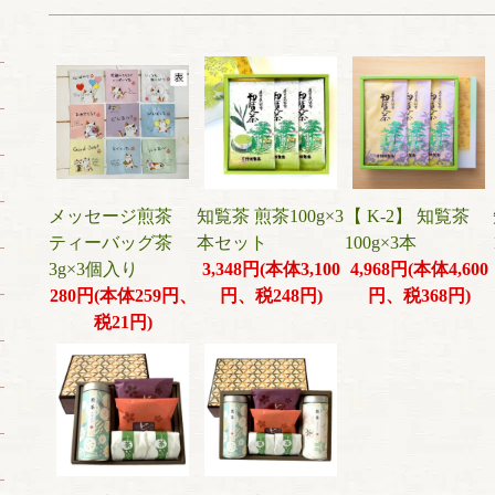
メッセージ煎茶
知覧茶 煎茶100g×3
【 K-2】 知覧茶
ティーバッグ茶
本セット
100g×3本
3g×3個入り
3,348円(本体3,100
4,968円(本体4,600
280円(本体259円、
円、税248円)
円、税368円)
税21円)