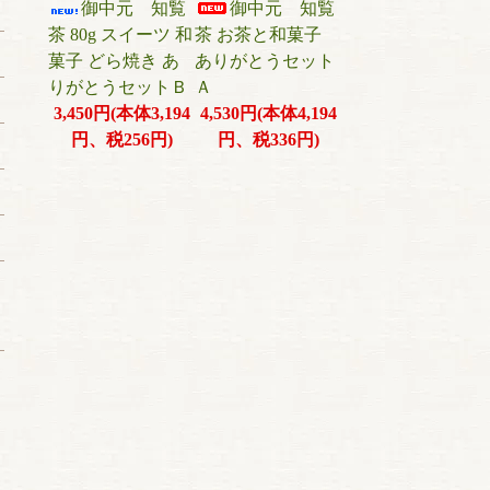
御中元 知覧
御中元 知覧
茶 80g スイーツ 和
茶 お茶と和菓子
菓子 どら焼き あ
ありがとうセット
りがとうセットＢ
Ａ
3,450円(本体3,194
4,530円(本体4,194
円、税256円)
円、税336円)