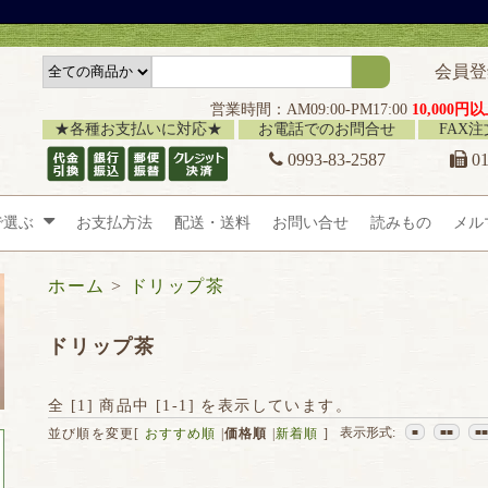
会員登
営業時間：AM09:00-PM17:00
10,000
★各種お支払いに対応★
お電話でのお問合せ
FAX
0993-83-2587
01
で選ぶ
お支払方法
配送・送料
お問い合せ
読みもの
メル
ホーム
>
ドリップ茶
ドリップ茶
全 [
1
] 商品中 [
1
-
1
] を表示しています。
表示形式:
並び順を変更
[
おすすめ順
|
価格順
|
新着順
]
■
■■
■