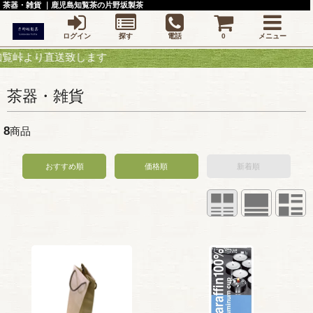
茶器・雑貨 ｜鹿児島知覧茶の片野坂製茶
ログイン
探す
電話
0
メニュー
り直送致します
茶器・雑貨
8
商品
おすすめ順
価格順
新着順