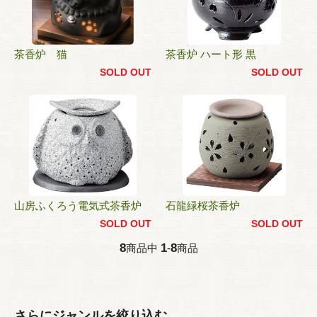
茶香炉 猫
茶香炉 ハート形 黒
SOLD OUT
SOLD OUT
山房ふくろう電気式茶香炉
石龍緑桜茶香炉
SOLD OUT
SOLD OUT
8
1
8
商品中
-
商品
さらにジャンルを絞り込む