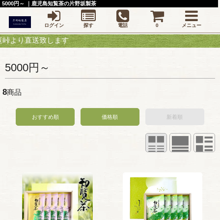
5000円～ ｜鹿児島知覧茶の片野坂製茶
ログイン
探す
電話
0
メニュー
り直送致します
5000円～
8
商品
おすすめ順
価格順
新着順