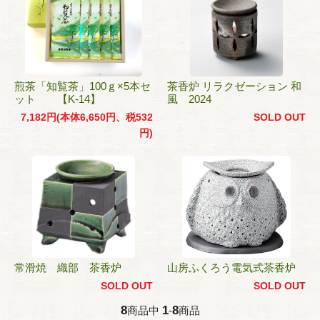
煎茶「知覧茶」100ｇ×5本セ
茶香炉 リラクゼーション 和
ット 【K-14】
風 2024
7,182円(本体6,650円、税532
SOLD OUT
円)
常滑焼 織部 茶香炉
山房ふくろう電気式茶香炉
SOLD OUT
SOLD OUT
8
1
8
商品中
-
商品