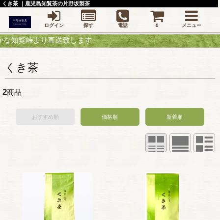
くき茶 ｜鹿児島知覧茶の片野坂製茶
ログイン
探す
電話
0
メニュー
覧峠より直送致します
くき茶
2
商品
おすすめ順
価格順
新着順