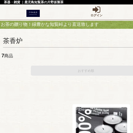
茶器・雑貨 ｜鹿児島知覧茶の片野坂製茶
ログイン
直送致します
茶香炉
7
商品
おすすめ順