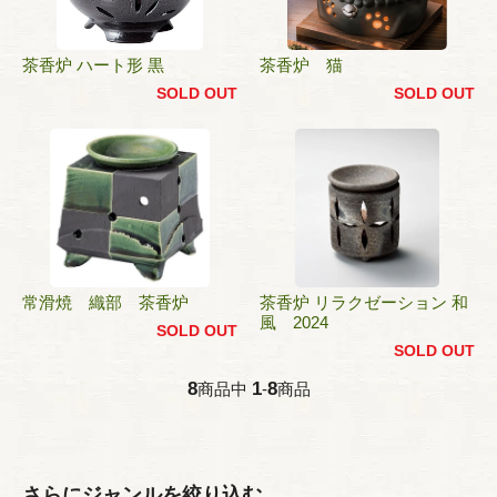
茶香炉 ハート形 黒
茶香炉 猫
SOLD OUT
SOLD OUT
常滑焼 織部 茶香炉
茶香炉 リラクゼーション 和
風 2024
SOLD OUT
SOLD OUT
8
1
8
商品中
-
商品
さらにジャンルを絞り込む