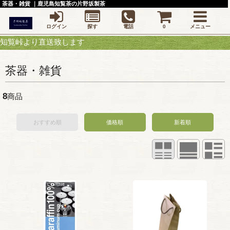
茶器・雑貨 ｜鹿児島知覧茶の片野坂製茶
ログイン
探す
電話
0
メニュー
より直送致します
茶器・雑貨
8
商品
おすすめ順
価格順
新着順