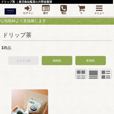
ドリップ茶 ｜鹿児島知覧茶の片野坂製茶
ログイン
探す
電話
0
メニュー
覧峠より直送致します
ドリップ茶
1
商品
おすすめ順
価格順
新着順