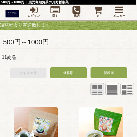
500円～1000円 ｜鹿児島知覧茶の片野坂製茶
ログイン
探す
電話
0
メニュー
より直送致します
500円～1000円
11
商品
おすすめ順
価格順
新着順