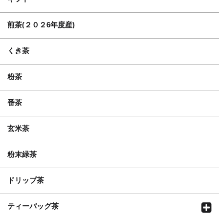
煎茶(２０２6年度産)
くき茶
粉茶
番茶
玄米茶
粉末緑茶
ドリップ茶
ティーバッグ茶