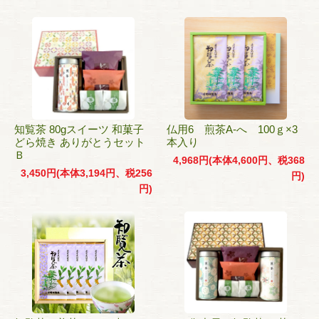
知覧茶 80gスイーツ 和菓子
仏用6 煎茶A-へ 100ｇ×3
どら焼き ありがとうセット
本入り
Ｂ
4,968円(本体4,600円、税368
3,450円(本体3,194円、税256
円)
円)