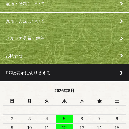
配送・送料について
支払い方法について
メルマガ登録・解除
お問合せ
PC版表示に切り替える
2026年8月
日
月
火
水
木
金
土
1
2
3
4
5
6
7
8
9
10
11
12
13
14
15