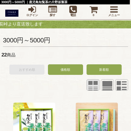
3000円～5000円 ｜鹿児島知覧茶の片野坂製茶
ログイン
探す
電話
0
メニュー
り直送致します
3000円～5000円
22
商品
おすすめ順
価格順
新着順