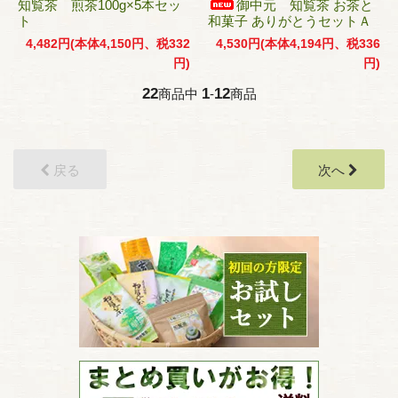
知覧茶 煎茶100g×5本セッ
御中元 知覧茶 お茶と
ト
和菓子 ありがとうセットＡ
4,482円(本体4,150円、税332
4,530円(本体4,194円、税336
円)
円)
22
1
12
商品中
-
商品
戻る
次へ