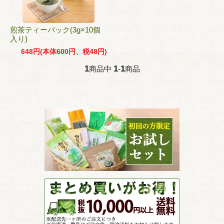
煎茶ティーパック(3g×10個
入り)
648円(本体600円、税48円)
1
1
1
商品中
-
商品