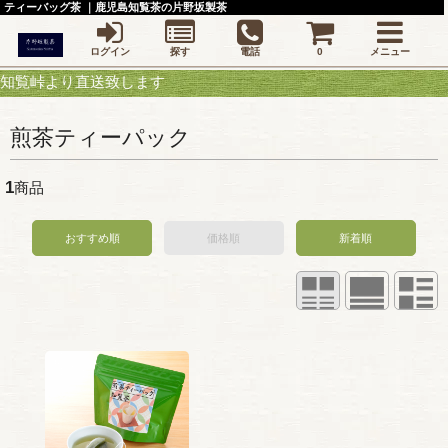
ティーバッグ茶 ｜鹿児島知覧茶の片野坂製茶
ログイン
探す
電話
0
メニュー
峠より直送致します
煎茶ティーパック
1
商品
おすすめ順
価格順
新着順